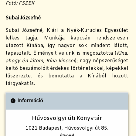
Fotó: FSZEK
Subai Józsefné
Subai Józsefné, Klári a Nyék-Kurucles Egyesület
lelkes tagja. Munkája kapcsán rendszeresen
utazott Kínába, így nagyon sok mindent látott,
tapasztalt. Élményeit velünk is megosztotta (
Kína,
ahogy én látom, Kína kincsei
); nagy népszerűséget
keltő beszámolóit érdekes történetekkel, képekkel
fűszerezte, és bemutatta a Kínából hozott
tárgyakat is.
Információ
Hűvösvölgyi úti Könyvtár
1021 Budapest, Hűvösvölgyi út 85.
útvonal