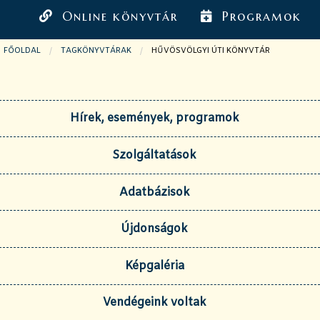
Online könyvtár
Programok
FŐOLDAL
TAGKÖNYVTÁRAK
JELENLEGI OLDAL:
HŰVÖSVÖLGYI ÚTI KÖNYVTÁR
Hírek, események, programok
Szolgáltatások
Adatbázisok
Újdonságok
Képgaléria
Vendégeink voltak