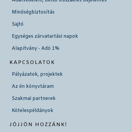
Adatvédelem, belső visszaélés bejelentés
Minőségbiztosítás
Sajtó
Egységes zárvatartási napok
Alapítvány - Adó 1%
KAPCSOLATOK
Pályázatok, projektek
Az én könyvtáram
Szakmai partnerek
Kötelespéldányok
JÖJJÖN HOZZÁNK!