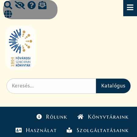
Rólunk
Könyvtáraink
Használat
Szolgáltatásaink