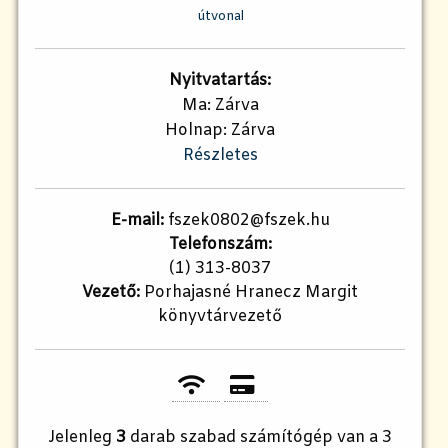
útvonal
Nyitvatartás:
Ma: Zárva
Holnap: Zárva
Részletes
E-mail:
fszek0802@fszek.hu
Telefonszám:
(1) 313-8037
Vezető:
Porhajasné Hranecz Margit
könyvtárvezető
Jelenleg
3
darab szabad számítógép van a 3