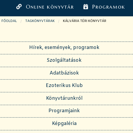
Online könyvtár
Programok
FŐOLDAL
TAGKÖNYVTÁRAK
JELENLEGI OLDAL:
KÁLVÁRIA TÉRI KÖNYVTÁR
Hírek, események, programok
Szolgáltatások
Adatbázisok
Ezoterikus Klub
Könyvtárunkról
Programjaink
Képgaléria