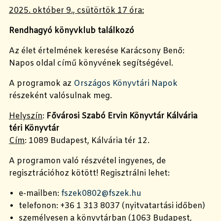
2025. október 9., csütörtök 17 óra:
Rendhagyó könyvklub találkozó
Az élet értelmének keresése Karácsony Benő:
Napos oldal című könyvének segítségével.
A programok az
Országos Könyvtári Napok
részeként valósulnak meg.
Helyszín
:
Fővárosi Szabó Ervin Könyvtár Kálvária
téri Könyvtár
Cím
: 1089 Budapest, Kálvária tér 12.
A programon való részvétel ingyenes, de
regisztrációhoz kötött! Regisztrálni lehet:
e-mailben:
fszek0802@fszek.hu
telefonon: +36 1 313 8037 (nyitvatartási időben)
személyesen a könyvtárban (1063 Budapest,