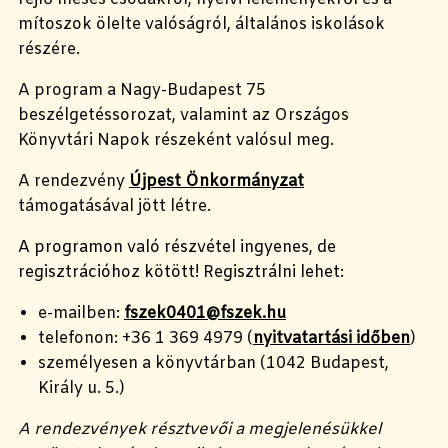
mítoszok ölelte valóságról, általános iskolások
részére.
A program a Nagy-Budapest 75
beszélgetéssorozat, valamint az Országos
Könyvtári Napok részeként valósul meg.
A rendezvény
Újpest Önkormányzat
támogatásával jött létre.
A programon való részvétel ingyenes, de
regisztrációhoz kötött! Regisztrálni lehet:
e-mailben:
fszek0401@fszek.hu
telefonon: +36 1 369 4979 (
nyitvatartási időben
)
személyesen a könyvtárban (1042 Budapest,
Király u. 5.)
A rendezvények résztvevői a megjelenésükkel