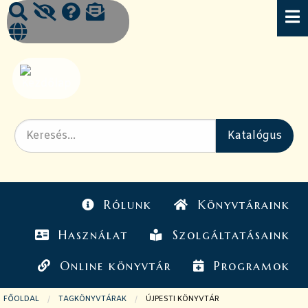
Rólunk
Könyvtáraink
Használat
Szolgáltatásaink
Online könyvtár
Programok
FŐOLDAL
TAGKÖNYVTÁRAK
JELENLEGI OLDAL:
ÚJPESTI KÖNYVTÁR