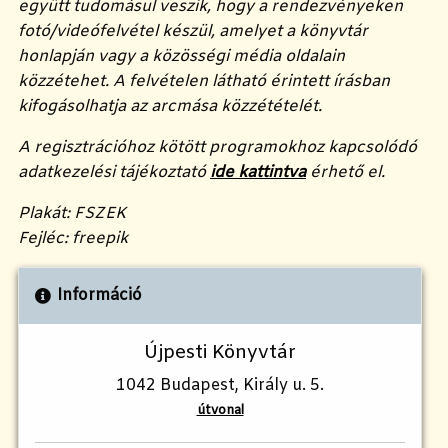
együtt tudomásul veszik, hogy a rendezvényeken
fotó/videófelvétel készül, amelyet a könyvtár
honlapján vagy a közösségi média oldalain
közzétehet. A felvételen látható érintett írásban
kifogásolhatja az arcmása közzétételét.
A regisztrációhoz kötött programokhoz kapcsolódó
adatkezelési tájékoztató
ide kattintva
érhető el.
Plakát: FSZEK
Fejléc: freepik
Információ
Újpesti Könyvtár
1042 Budapest, Király u. 5.
útvonal