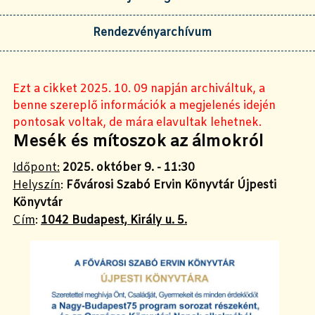
Rendezvényarchívum
Ezt a cikket 2025. 10. 09 napján archiváltuk, a
benne szereplő információk a megjelenés idején
pontosak voltak, de mára elavultak lehetnek.
Mesék és mítoszok az álmokról
Időpont:
2025. október 9. - 11:30
Helyszín
:
Fővárosi Szabó Ervin Könyvtár Újpesti
Könyvtár
Cím
:
1042 Budapest, Király u. 5.