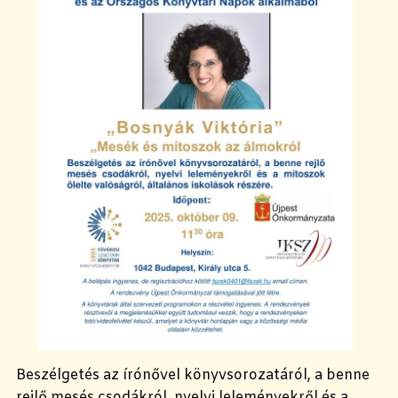
Beszélgetés az írónővel könyvsorozatáról, a benne
rejlő mesés csodákról, nyelvi leleményekről és a