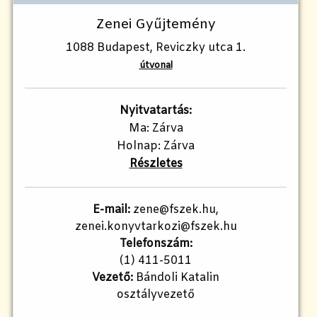
Zenei Gyűjtemény
1088 Budapest, Reviczky utca 1.
útvonal
Nyitvatartás:
Ma: Zárva
Holnap: Zárva
Részletes
E-mail:
zene@fszek.hu,
zenei.konyvtarkozi@fszek.hu
Telefonszám:
(1) 411-5011
Vezető:
Bándoli Katalin
osztályvezető