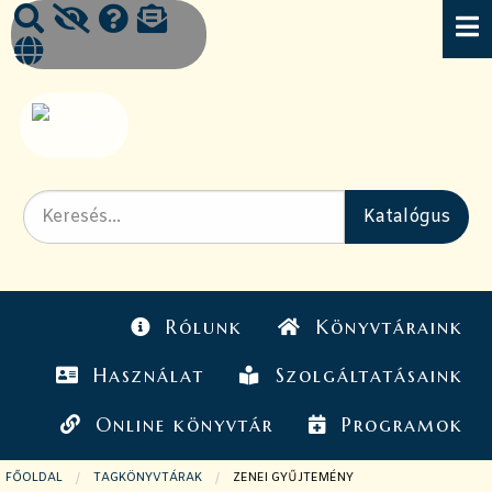
Rólunk
Könyvtáraink
Használat
Szolgáltatásaink
Online könyvtár
Programok
FŐOLDAL
TAGKÖNYVTÁRAK
JELENLEGI OLDAL:
ZENEI GYŰJTEMÉNY