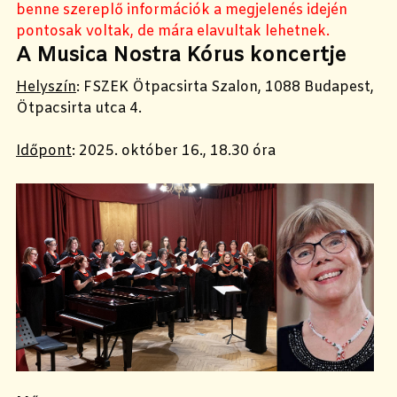
benne szereplő információk a megjelenés idején
pontosak voltak, de mára elavultak lehetnek.
A Musica Nostra Kórus koncertje
Helyszín
:
FSZEK Ötpacsirta Szalon, 1088 Budapest,
Ötpacsirta utca 4.
Időpont
:
2025. október 16., 18.30 óra