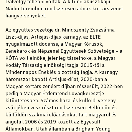
Dalvölgy fellépői voltak. A kitűnő akusztikájú
Nádor teremben rendszeresen adnak kortárs zenei
hangversenyeket.
Az együttes vezetője dr. Mindszenty Zsuzsánna
Liszt-díjas, Artisjus-díjas karnagy, az ELTE
nyugalmazott docense, a Magyar Kórusok,
Zenekarok és Népzenei Együttesek Szövetsége – a
KÓTA volt elnöke, jelenleg társelnöke, a Magyar
Kodály Társaság elnökségi tagja. 2015-től a
Mindennapos Éneklés bizottság tagja. A karnagy
háromszor kapott Artisjus-díjat, 2020-ban a
Magyar kortárs zenéért díjban részesült, 2022-ben
pedig a Magyar Érdemrend Lovagkeresztje
kitüntetésben. Számos hazai és külföldi verseny
zsűrijében vesz részt rendszeresen. Belföldön és
külföldön szakmai előadásokat tart magyarul és
angolul. 2006 és 2019 között az Egyesült
Államokban, Utah államban a Brigham Young