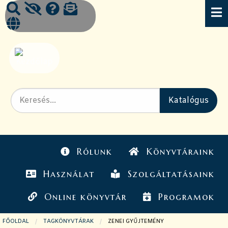
Rólunk
Könyvtáraink
Használat
Szolgáltatásaink
Online könyvtár
Programok
FŐOLDAL
TAGKÖNYVTÁRAK
JELENLEGI OLDAL:
ZENEI GYŰJTEMÉNY