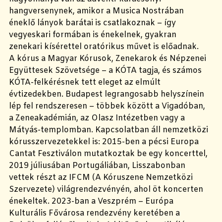
hangversenynek, amikor a Musica Nostrában
éneklő lányok barátai is csatlakoznak – így
vegyeskari formában is énekelnek, gyakran
zenekari kísérettel oratórikus művet is előadnak.
A kórus a Magyar Kórusok, Zenekarok és Népzenei
Együttesek Szövetsége – a KÓTA tagja, és számos
KÓTA-felkérésnek tett eleget az elmúlt
évtizedekben. Budapest legrangosabb helyszínein
lép fel rendszeresen – többek között a Vigadóban,
a Zeneakadémián, az Olasz Intézetben vagy a
Mátyás-templomban. Kapcsolatban áll nemzetközi
kórusszervezetekkel is: 2015-ben a pécsi Europa
Cantat Fesztiválon mutatkoztak be egy koncerttel,
2019 júliusában Portugáliában, Lisszabonban
vettek részt az IFCM (A Kóruszene Nemzetközi
Szervezete) világrendezvényén, ahol öt koncerten
énekeltek. 2023-ban a Veszprém – Európa
Kulturális Fővárosa rendezvény keretében a