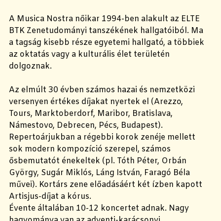
A Musica Nostra nőikar 1994-ben alakult az ELTE
BTK Zenetudományi tanszékének hallgatóiból. Ma
a tagság kisebb része egyetemi hallgató, a többiek
az oktatás vagy a kulturális élet területén
dolgoznak.
Az elmúlt 30 évben számos hazai és nemzetközi
versenyen értékes díjakat nyertek el (Arezzo,
Tours, Marktoberdorf, Maribor, Bratislava,
Námestovo, Debrecen, Pécs, Budapest).
Repertoárjukban a régebbi korok zenéje mellett
sok modern kompozíció szerepel, számos
ősbemutatót énekeltek (pl. Tóth Péter, Orbán
György, Sugár Miklós, Láng István, Faragó Béla
művei). Kortárs zene előadásáért két ízben kapott
Artisjus-díjat a kórus.
Évente általában 10-12 koncertet adnak. Nagy
hagyománya van az adventi-karácsonyi