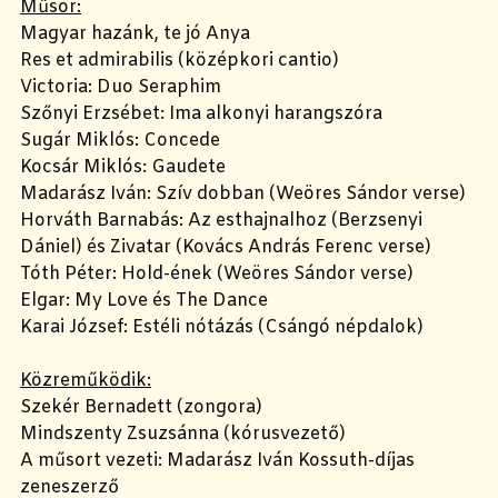
Műsor:
Magyar hazánk, te jó Anya
Res et admirabilis (középkori cantio)
Victoria: Duo Seraphim
Szőnyi Erzsébet: Ima alkonyi harangszóra
Sugár Miklós: Concede
Kocsár Miklós: Gaudete
Madarász Iván: Szív dobban (Weöres Sándor verse)
Horváth Barnabás: Az esthajnalhoz (Berzsenyi
Dániel) és Zivatar (Kovács András Ferenc verse)
Tóth Péter: Hold-ének (Weöres Sándor verse)
Elgar: My Love és The Dance
Karai József: Estéli nótázás (Csángó népdalok)
Közreműködik:
Szekér Bernadett (zongora)
Mindszenty Zsuzsánna (kórusvezető)
A műsort vezeti: Madarász Iván Kossuth-díjas
zeneszerző