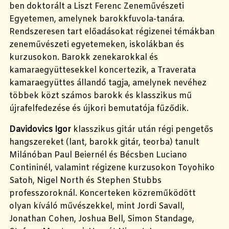
ben doktorált a Liszt Ferenc Zeneművészeti
Egyetemen, amelynek barokkfuvola-tanára.
Rendszeresen tart előadásokat régizenei témákban
zeneművészeti egyetemeken, iskolákban és
kurzusokon. Barokk zenekarokkal és
kamaraegyüttesekkel koncertezik, a Traverata
kamaraegyüttes állandó tagja, amelynek nevéhez
többek közt számos barokk és klasszikus mű
újrafelfedezése és újkori bemutatója fűződik.
Davidovics Igor
klasszikus gitár után régi pengetős
hangszereket (lant, barokk gitár, teorba) tanult
Milánóban Paul Beiernél és Bécsben Luciano
Contininél, valamint régizene kurzusokon Toyohiko
Satoh, Nigel North és Stephen Stubbs
professzoroknál. Koncerteken közreműködött
olyan kíváló művészekkel, mint Jordi Savall,
Jonathan Cohen, Joshua Bell, Simon Standage,