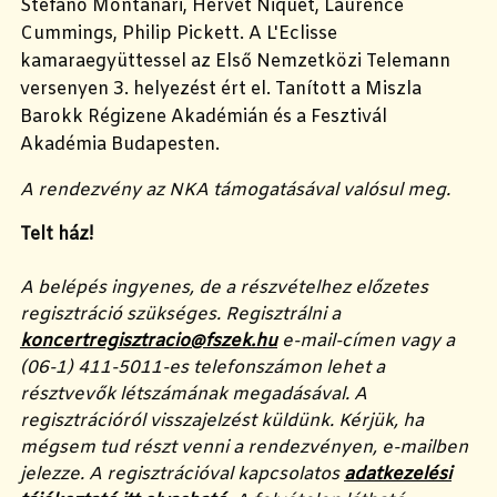
Stefano Montanari, Hervét Niquet, Laurence
Cummings, Philip Pickett. A L'Eclisse
kamaraegyüttessel az Első Nemzetközi Telemann
versenyen 3. helyezést ért el. Tanított a Miszla
Barokk Régizene Akadémián és a Fesztivál
Akadémia Budapesten.
A rendezvény az NKA támogatásával valósul meg.
Telt ház!
A belépés ingyenes, de a részvételhez előzetes
regisztráció szükséges. Regisztrálni a
koncertregisztracio@fszek.hu
e-mail-címen vagy a
(06-1) 411-5011-es telefonszámon lehet a
résztvevők létszámának megadásával. A
regisztrációról visszajelzést küldünk. Kérjük, ha
mégsem tud részt venni a rendezvényen, e-mailben
jelezze. A regisztrációval kapcsolatos
adatkezelési