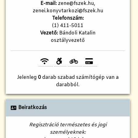
E-mail:
zene@fszek.hu,
zenei.konyvtarkozi@fszek.hu
Telefonszám:
(1) 411-5011
Vezető:
Bándoli Katalin
osztályvezető
Jelenleg
0
darab szabad számítógép van a
darabból.
Beiratkozás
Regisztráció természetes és jogi
személyeknek: