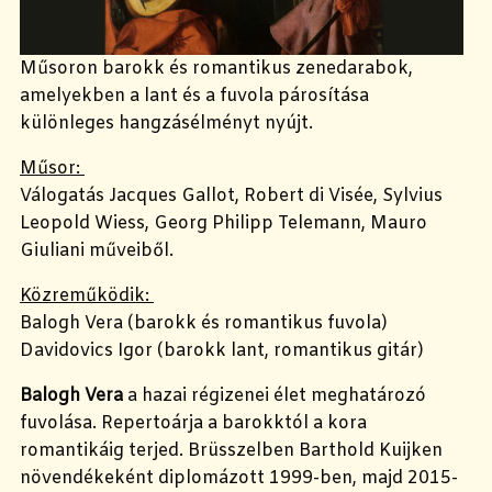
Műsoron barokk és romantikus zenedarabok,
amelyekben a lant és a fuvola párosítása
különleges hangzásélményt nyújt.
Műsor:
Válogatás Jacques Gallot, Robert di Visée, Sylvius
Leopold Wiess, Georg Philipp Telemann, Mauro
Giuliani műveiből.
Közreműködik:
Balogh Vera (barokk és romantikus fuvola)
Davidovics Igor (barokk lant, romantikus gitár)
Balogh Vera
a hazai régizenei élet meghatározó
fuvolása. Repertoárja a barokktól a kora
romantikáig terjed. Brüsszelben Barthold Kuijken
növendékeként diplomázott 1999-ben, majd 2015-