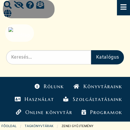
Rólunk
Könyvtáraink
Használat
Szolgáltatásaink
Online könyvtár
Programok
FŐOLDAL
TAGKÖNYVTÁRAK
JELENLEGI OLDAL:
ZENEI GYŰJTEMÉNY