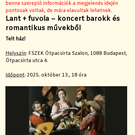
benne szereplő információk a megjelenés idején
pontosak voltak, de mára elavultak lehetnek.
Lant + fuvola – koncert barokk és
romantikus művekből
Telt ház!
Helyszín
:
FSZEK Ötpacsirta Szalon, 1088 Budapest,
Ötpacsirta utca 4.
Időpont
:
2025. október 13., 18 óra