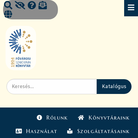
Rólunk
Könyvtáraink
Használat
Szolgáltatásaink