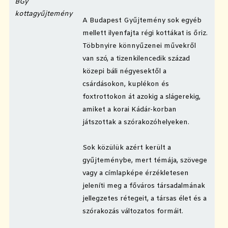
BGy
kottagyűjtemény
A Budapest Gyűjtemény sok egyéb
mellett ilyenfajta régi kottákat is őriz.
Többnyire könnyűzenei művekről
van szó, a tizenkilencedik század
közepi báli négyesektől a
csárdásokon, kuplékon és
foxtrottokon át azokig a slágerekig,
amiket a korai Kádár-korban
játszottak a szórakozóhelyeken.
Sok közülük azért került a
gyűjteménybe, mert témája, szövege
vagy a címlapképe érzékletesen
jeleníti meg a főváros társadalmának
jellegzetes rétegeit, a társas élet és a
szórakozás változatos formáit.