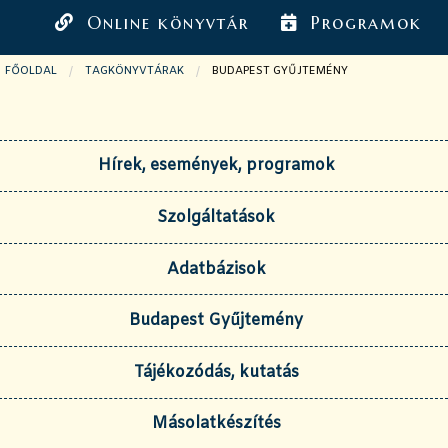
Online könyvtár
Programok
FŐOLDAL
TAGKÖNYVTÁRAK
JELENLEGI OLDAL:
BUDAPEST GYŰJTEMÉNY
Hírek, események, programok
Szolgáltatások
Adatbázisok
Budapest Gyűjtemény
Tájékozódás, kutatás
Másolatkészítés