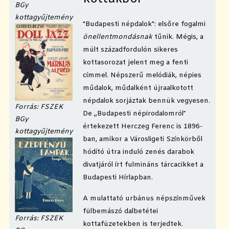
BG
y
kottagyűjtemény
"Budapesti népdalok": elsőre fogalmi
önellentmondásnak
tűnik. Mégis, a
múlt századfordulón sikeres
kottasorozat jelent meg a fenti
címmel. Népszerű melódiák, népies
műdalok, műdalként újraalkotott
népdalok sorjáztak bennük vegyesen.
Fo
r
rás: FSZEK
De „Budapesti népirodalomról”
BG
y
értekezett Herczeg Ferenc is 1896-
kottagyűjtemény
ban, amikor a Városligeti Színkörből
hódító útra induló zenés darabok
divatjáról írt fulmináns tárcacikket a
Budapesti Hírlapban.
A mulattató urbánus népszínművek
fülbemászó dalbetétei
Forrás: FSZEK
kottafüzetekben is terjedtek.