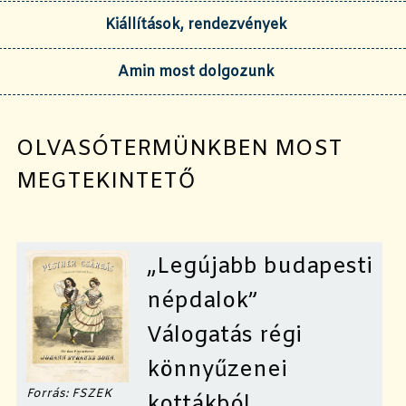
Kiállítások, rendezvények
Amin most dolgozunk
OLVASÓTERMÜNKBEN MOST
MEGTEKINTETŐ
„Legújabb budapesti
népdalok”
Válogatás régi
könnyűzenei
Fo
r
rás: FSZEK
kottákból