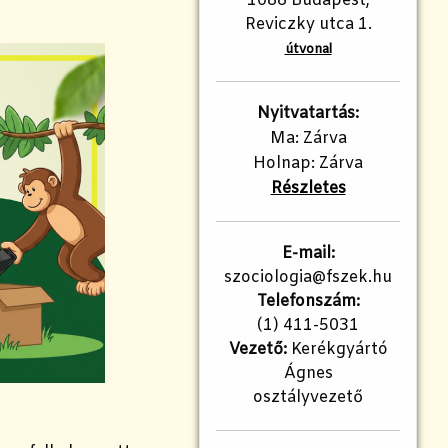
1088 Budapest,
Reviczky utca 1.
útvonal
Nyitvatartás:
Ma: Zárva
Holnap: Zárva
Részletes
E-mail:
szociologia@fszek.hu
Telefonszám:
(1) 411-5031
Vezető:
Kerékgyártó
Ágnes
osztályvezető