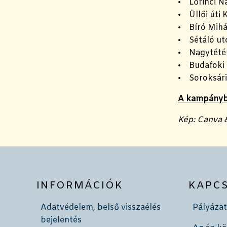
• Lőrinci N
• Üllői úti 
• Bíró Mihá
• Sétáló ut
• Nagytétén
• Budafoki 
• Soroksári
A kampányba
Kép: Canva 
INFORMÁCIÓK
KAPC
Adatvédelem, belső visszaélés
Pályázat
bejelentés