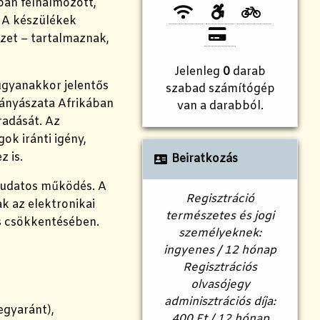
ban felhalmozott,
. A készülékek
ezet – tartalmaznak,
Jelenleg
0
darab
ugyanakkor jelentős
szabad számítógép
 bányászata Afrikában
van a darabból.
radását. Az
ok iránti igény,
 is.
Beiratkozás
tudatos működés. A
Regisztráció
k az elektronikai
természetes és jogi
és csökkentésében.
személyeknek:
ingyenes / 12 hónap
Regisztrációs
olvasójegy
adminisztrációs díja:
egyaránt),
400 Ft / 12 hónap