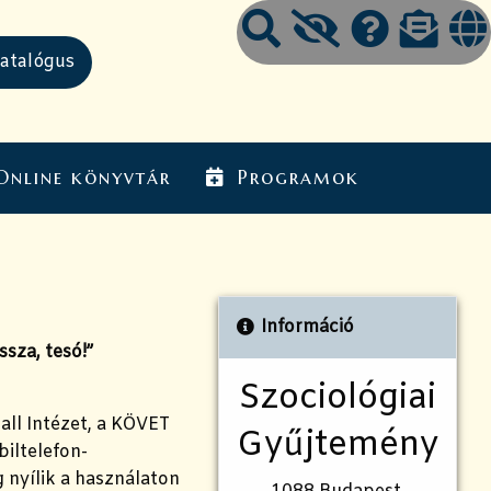
Online könyvtár
Programok
Információ
sza, tesó!”
Szociológiai
all Intézet, a KÖVET
Gyűjtemény
biltelefon-
 nyílik a használaton