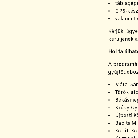
• táblagép
• GPS-kész
• valamint e
Kérjük, ügy
kerüljenek 
Hol találha
A programho
gyűjtődoboz
• Márai Sán
• Török utc
• Békásmeg
• Krúdy Gyu
• Újpesti K
• Babits Mi
• Körúti Kö