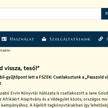
Használat
Szolgáltatásaink
JTEMÉNY
d vissza, tesó!”
l-gyűjtőpont lett a FSZEK: Csatlakoztunk a „Passzold vis
z
zabó Ervin Könyvtár hálózata is csatlakozott a Jane Good
z Afrikáért Alapítvány és a Védegylet közös, országos mo
 kampányához. A kijelölt tagkönyvtárakban így lehetőség