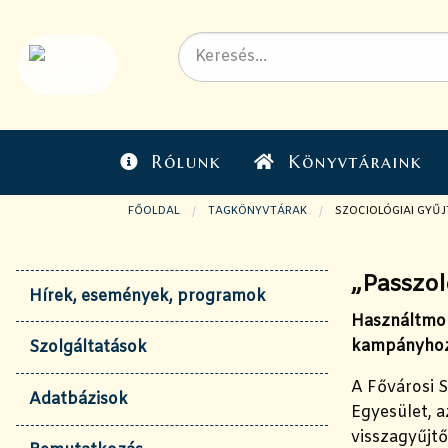
Rólunk
Könyvtáraink
FŐOLDAL
TAGKÖNYVTÁRAK
JELENLEGI OLDAL:
SZOCIOLÓGIAI GYŰ
„Passzol
Hírek, események, programok
Használtmobi
kampányho
Szolgáltatások
A Fővárosi S
Adatbázisok
Egyesület, a
visszagyűjtő