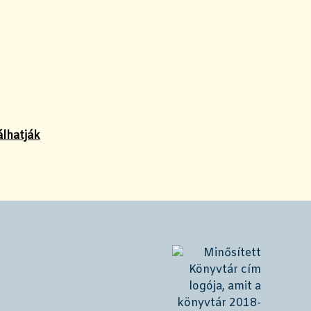
álhatják
!