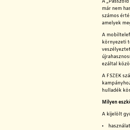
A „Passzold
már nem has
számos érték
amelyek megf
A mobiltele
környezeti t
veszélyeztet
újrahasznosí
ezáltal köz
A FSZEK szá
kampányhoz v
hulladék kör
Milyen eszk
A kijelölt g
• használat