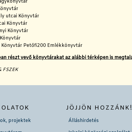
agykönyvtár
Könyvtár
ly utcai Könyvtár
cai Könyvtár
yi Könyvtár
Könyvtár
 Könyvtár Petőfi200 Emlékkönyvtár
n részt vevő könyvtárakat az alábbi térképen is megtal
& FSZEK
SOLATOK
JÖJJÖN HOZZÁNK
ok, projektek
Álláshirdetés