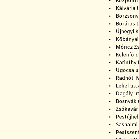
• Központi
• Kálvária t
• Börzsöny 
• Boráros t
• Újhegyi K
• Kőbányai
• Móricz Z
• Kelenföld
• Karinthy 
• Ugocsa ut
• Radnóti M
• Lehel utc
• Dagály ut
• Bosnyák u
• Zsókavár 
• Pestújhel
• Sashalmi 
• Pestszent