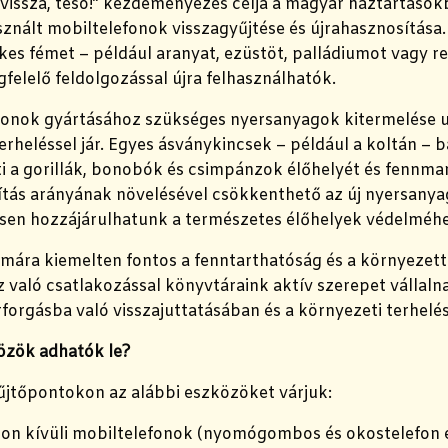
 vissza, tesó!” kezdeményezés célja a magyar háztartások
znált mobiltelefonok visszagyűjtése és újrahasznosítása
es fémet – például aranyat, ezüstöt, palládiumot vagy r
elelő feldolgozással újra felhasználhatók.
fonok gyártásához szükséges nyersanyagok kitermelése 
erheléssel jár. Egyes ásványkincsek – például a koltán –
i a gorillák, bonobók és csimpánzok élőhelyét és fennma
tás arányának növelésével csökkenthető az új nyersanyag
ösen hozzájárulhatunk a természetes élőhelyek védelméhez
mára kiemelten fontos a fenntarthatóság és a környezet
aló csatlakozással könyvtáraink aktív szerepet vállalna
forgásba való visszajuttatásában és a környezeti terhel
özök adhatók le?
yűjtőpontokon az alábbi eszközöket várjuk:
on kívüli mobiltelefonok (nyomógombos és okostelefon 