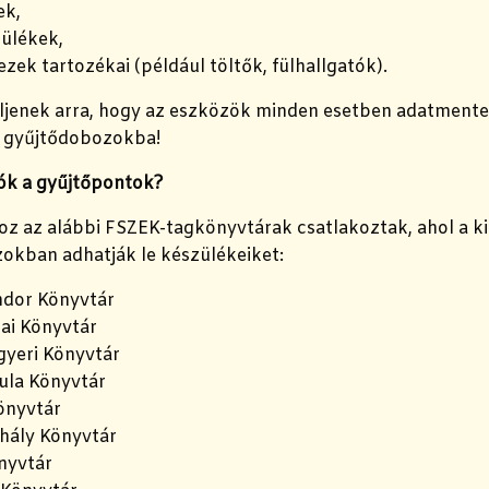
ek,
ülékek,
zek tartozékai (például töltők, fülhallgatók).
eljenek arra, hogy az eszközök minden esetben adatmente
a gyűjtődobozokba!
tók a gyűjtőpontok?
z az alábbi FSZEK-tagkönyvtárak csatlakoztak, ahol a ki
okban adhatják le készülékeiket:
dor Könyvtár
ai Könyvtár
yeri Könyvtár
la Könyvtár
önyvtár
hály Könyvtár
nyvtár