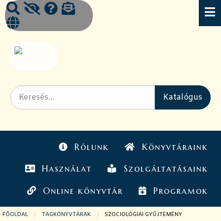
Rólunk
Könyvtáraink
Használat
Szolgáltatásaink
Online könyvtár
Programok
FŐOLDAL
TAGKÖNYVTÁRAK
JELENLEGI OLDAL:
SZOCIOLÓGIAI GYŰJTEMÉNY