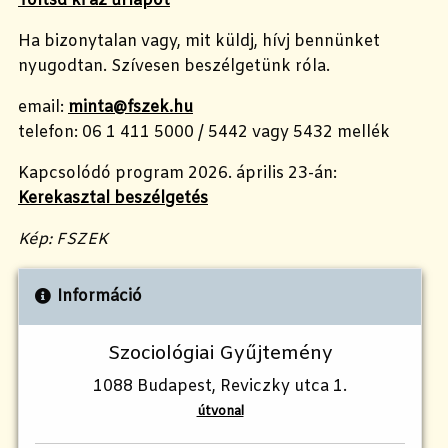
Töltsd ki az űrlapot
Ha bizonytalan vagy, mit küldj, hívj bennünket
nyugodtan. Szívesen beszélgetünk róla.
email:
minta@fszek.hu
telefon: 06 1 411 5000 / 5442 vagy 5432 mellék
Kapcsolódó program 2026. április 23-án:
Kerekasztal beszélgetés
Kép: FSZEK
Információ
Szociológiai Gyűjtemény
1088 Budapest, Reviczky utca 1.
útvonal