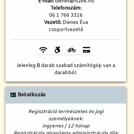
E-mail:
dienes@fszek.hu
Telefonszám:
06 1 766 3316
Vezető:
Dienes Éva
csoportvezető
Jelenleg
0
darab szabad számítógép van a
darabból.
Beiratkozás
Regisztráció természetes és jogi
személyeknek:
ingyenes / 12 hónap
Regisztrációs olvasójegy adminisztrációs díja: