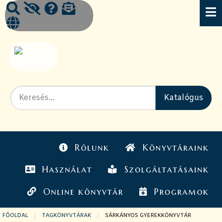
Rólunk
Könyvtáraink
Használat
Szolgáltatásaink
Online könyvtár
Programok
FŐOLDAL
TAGKÖNYVTÁRAK
JELENLEGI OLDAL:
SÁRKÁNYOS GYEREKKÖNYVTÁR