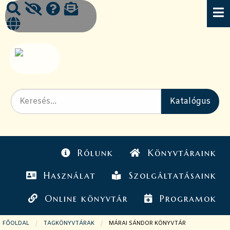
Rólunk
Könyvtáraink
Használat
Szolgáltatásaink
Online könyvtár
Programok
FŐOLDAL
TAGKÖNYVTÁRAK
JELENLEGI OLDAL:
MÁRAI SÁNDOR KÖNYVTÁR