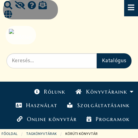
Rólunk
Könyvtáraink
Használat
Szolgáltatásaink
Online könyvtár
Programok
FŐOLDAL
TAGKÖNYVTÁRAK
JELENLEGI OLDAL:
KÖRÚTI KÖNYVTÁR