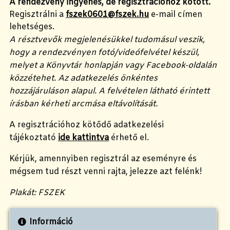
A rendezvény ingyenes, de regisztrációhoz kötött.
Regisztrálni a
fszek0601@fszek.hu
e-mail címen
lehetséges.
A résztvevők megjelenésükkel tudomásul veszik,
hogy a rendezvényen fotó/videófelvétel készül,
melyet a Könyvtár honlapján vagy Facebook-oldalán
közzétehet. Az adatkezelés önkéntes
hozzájáruláson alapul. A felvételen látható érintett
írásban kérheti arcmása eltávolítását.
A regisztrációhoz kötődő adatkezelési
tájékoztató
ide kattintva
érhető el.
Kérjük, amennyiben regisztrál az eseményre és
mégsem tud részt venni rajta, jelezze azt felénk!
Plakát: FSZEK
Információ