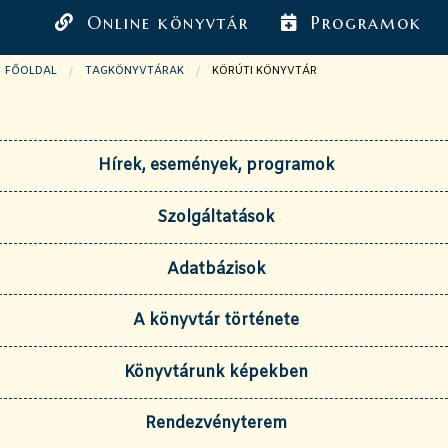
Online könyvtár
Programok
FŐOLDAL
TAGKÖNYVTÁRAK
JELENLEGI OLDAL:
KÖRÚTI KÖNYVTÁR
Hírek, események, programok
Szolgáltatások
Adatbázisok
A könyvtár története
Könyvtárunk képekben
Rendezvényterem