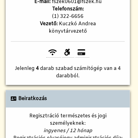
E-mail:
fszek0601@fszek.hu
Telefonszám:
(1) 322-6656
Vezető:
Kuczkó Andrea
könyvtárvezető
Jelenleg
4
darab szabad számítógép van a 4
darabból.
Beiratkozás
Regisztráció természetes és jogi
személyeknek:
ingyenes / 12 hónap