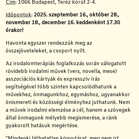
Cím
: 1066 Budapest, Teréz körút 2-4.
Időpontok
:
2025. szeptember 16., október 28.,
november 18., december 16. keddenként 17.30
órakor!
Havonta egyszer rendezzük meg az
összejöveteleket, a csoport nyílt.
Az irodalomterápiás foglalkozás során válogatott
rövidebb irodalmi művek (vers, novella, mese)
asszociációs kártyák és expresszív írás
segítségével több szinten kapcsolódhatunk a
művekhez, önmagunkhoz, egymáshoz, ugyanakkor
önismereti és közösségi élményhez juthatunk. Nem
a művek irodalmi elemzése a cél, hanem a szövegek
által önmagunk mélyebb megismerése, a ránk
gyakorolt hatásuk megértése.
“Mindenki láthatatlan könyvtárat, meg nem írt