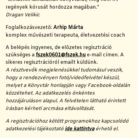
regények kórusát hordozza magában.“
Dragan Velikic
Foglalkozásvezető:
Arhip Márta
komplex művészeti terapeuta, életvezetési coach
A belépés ingyenes, de előzetes regisztráció
szükséges a
fszek0601@fszek.hu
e-mail címen. A
sikeres regisztrációról emailt küldünk.
A résztvevők megjelenésükkel tudomásul veszik,
hogy a rendezvényen fotó/videófelvétel készül,
melyet a Könyvtár honlapján vagy Facebook-oldalán
közzétehet. Az adatkezelés önkéntes
hozzájáruláson alapul. A felvételen látható érintett
írásban kérheti arcmása eltávolítását.
A regisztrációhoz kötött programokhoz kapcsolódó
adatkezelési tájékoztató
ide kattintva
érhető el.