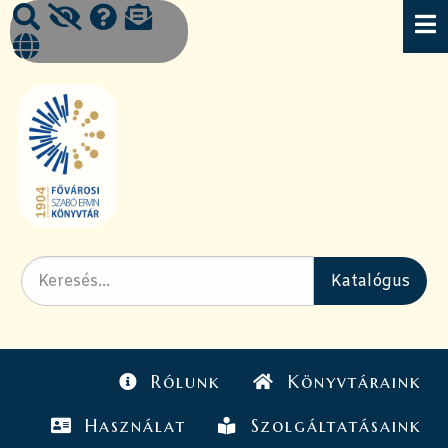
Rólunk
Könyvtáraink
Használat
Szolgáltatásaink