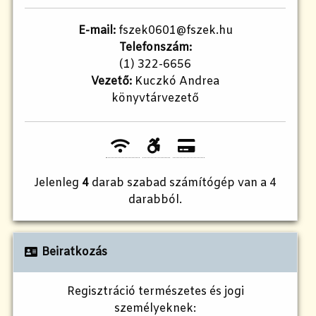
E-mail:
fszek0601@fszek.hu
Telefonszám:
(1) 322-6656
Vezető:
Kuczkó Andrea
könyvtárvezető
Jelenleg
4
darab szabad számítógép van a 4
darabból.
Beiratkozás
Regisztráció természetes és jogi
személyeknek: