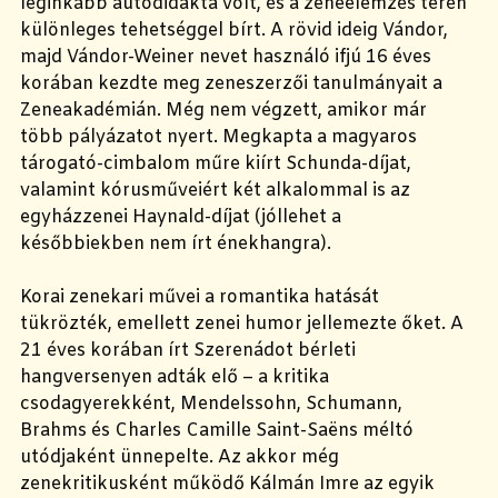
leginkább autodidakta volt, és a zeneelemzés terén
különleges tehetséggel bírt. A rövid ideig Vándor,
majd Vándor-Weiner nevet használó ifjú 16 éves
korában kezdte meg zeneszerzői tanulmányait a
Zeneakadémián. Még nem végzett, amikor már
több pályázatot nyert. Megkapta a magyaros
tárogató-cimbalom műre kiírt Schunda-díjat,
valamint kórusműveiért két alkalommal is az
egyházzenei Haynald-díjat (jóllehet a
későbbiekben nem írt énekhangra).
Korai zenekari művei a romantika hatását
tükrözték, emellett zenei humor jellemezte őket. A
21 éves korában írt Szerenádot bérleti
hangversenyen adták elő – a kritika
csodagyerekként, Mendelssohn, Schumann,
Brahms és Charles Camille Saint-Saëns méltó
utódjaként ünnepelte. Az akkor még
zenekritikusként működő Kálmán Imre az egyik