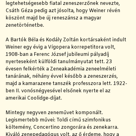
legtehetségesebb fiatal zeneszerzőnek nevezte,
Csáth Géza pedig azt jósolta, hogy Weiner révén
köszönt majd be új reneszánsz a magyar
zenetörténetbe.
A Bartók Béla és Kodály Zoltán kortársaként indult
Weiner egy évig a Vígopera korrepetitora volt,
1908-ban a Ferenc József jubileumi pályadíj
nyerteseként külföldi tanulmányutat tett. 23
évesen felkérték a Zeneakadémia zeneelméleti
tanárának, néhány évvel később a zeneszerzés,
majd a kamarazene tanszék professzora lett. 1922-
ben II. vonósnégyesével elsőnek nyerte el az
amerikai Coolidge-díjat.
Mintegy negyven zeneművet komponált.
Legismertebb művei: Toldi című szimfonikus
költemény, Concertino zongorára és zenekarra.
Kiváló zenepedagógus volt, az ő érdeme, hogy a