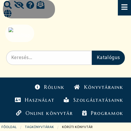
Rólunk
Könyvtáraink
Használat
Szolgáltatásaink
Online könyvtár
Programok
FŐOLDAL
TAGKÖNYVTÁRAK
JELENLEGI OLDAL:
KÖRÚTI KÖNYVTÁR