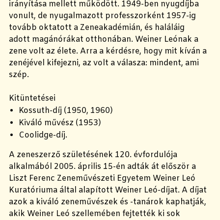
irányítása mellett működött. 1949-ben nyugdíjba
vonult, de nyugalmazott professzorként 1957-ig
tovább oktatott a Zeneakadémián, és haláláig
adott magánórákat otthonában. Weiner Leónak a
zene volt az élete. Arra a kérdésre, hogy mit kíván a
zenéjével kifejezni, az volt a válasza: mindent, ami
szép.
Kitüntetései
Kossuth-díj (1950, 1960)
Kiváló művész (1953)
Coolidge-díj.
A zeneszerző születésének 120. évfordulója
alkalmából 2005. április 15-én adták át először a
Liszt Ferenc Zeneművészeti Egyetem Weiner Leó
Kuratóriuma által alapított Weiner Leó-díjat. A díjat
azok a kiváló zeneművészek és -tanárok kaphatják,
akik Weiner Leó szellemében fejtették ki sok