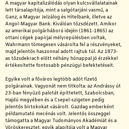
A magyar kapitalizálódás olyan kulcsvállalatainak
lett társalapítója, mint a salgótarjáni vasmű, a
Ganz, a Magyar Jelzálog és Hitelbank, illetve az
Angol-Magyar Bank. Kiválóan tőzsdézett. Amikor
az amerikai polgárháború idején (1861-1865) az
ottani cégek papírjai mélyrepülésben voltak,
Wahrmann tömegesen vásárolta fel a részvényeket,
majd jelentős haszonnal adott rajtuk túl. Az 1873-
as tőzsdekrach előtt néhány hónappal jó érzékkel
értékesítette fontosabb pénzügyi befektetéseit.
Egyike volt a főváros legtöbb adót fizető
polgárainak. Vagyonát nem titkolta: az Andrássy út
23-ban fényűző palotát építtetett, Szabolcsban,
Hajdú megyében és a Csepel-szigeten pedig
jelentős birtokokat vásárolt. Gazdag emberként
példamutató mecénás volt. Jelentős összeggel
támogatta a Magyar Tudományos Akadémiát és a
Vöröskeresztet, egyik alapítója volt a Magyar