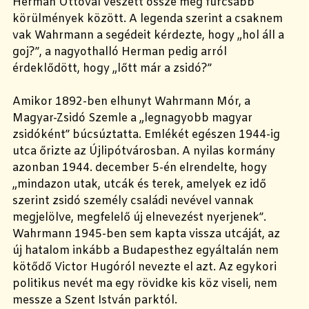
Herman Ottóval veszett össze még furcsább
körülmények között. A legenda szerint a csaknem
vak Wahrmann a segédeit kérdezte, hogy „hol áll a
goj?”, a nagyothalló Herman pedig arról
érdeklődött, hogy „lőtt már a zsidó?”
Amikor 1892-ben elhunyt Wahrmann Mór, a
Magyar-Zsidó Szemle a „legnagyobb magyar
zsidóként” búcsúztatta. Emlékét egészen 1944-ig
utca őrizte az Újlipótvárosban. A nyilas kormány
azonban 1944. december 5-én elrendelte, hogy
„mindazon utak, utcák és terek, amelyek ez idő
szerint zsidó személy családi nevével vannak
megjelölve, megfelelő új elnevezést nyerjenek”.
Wahrmann 1945-ben sem kapta vissza utcáját, az
új hatalom inkább a Budapesthez egyáltalán nem
kötődő Victor Hugóról nevezte el azt. Az egykori
politikus nevét ma egy rövidke kis köz viseli, nem
messze a Szent István parktól.