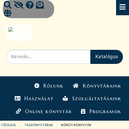
Rólunk
Könyvtáraink
Használat
Szolgáltatásaink
Online könyvtár
Programok
FŐOLDAL
TAGKÖNYVTÁRAK
JELENLEGI OLDAL:
KÖRÚTI KÖNYVTÁR