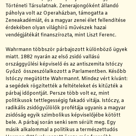
Történeti Társulatnak. Zenerajongóként állandó
páholya volt az Operaházban, támogatta a
Zeneakadémiát, és a magyar zenei élet fellendítése
érdekében olyan világhírű művészek hazai
vendégjátékát finanszírozta, mint Liszt Ferenc.
Wahrmann többször párbajozott különböző ügyek
miatt. 1882 nyarán az első zsidó vallású
országgyűlési képviselő és az antiszemita Istóczy
Győző összeszólalkozott a Parlamentben. Később
Istóczy megütötte Wahrmannt. Mindez vért kívánt:
a segédek rögzítették a feltételeket és kitűzték a
párbaj időpontját. Persze több volt ez, mint
politikusok tettlegességig fakadó vitája. Istóczy, a
radikális zsidógyűlölők profétája ugyanis a magyar
zsidóság egyik szimbolikus képviselőjébe kötött
bele. A párbaj során senki sem sérült meg. Egy
másik alkalommal a politikus a természettudós