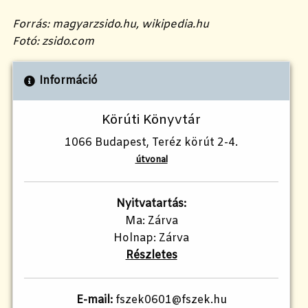
Forrás: magyarzsido.hu, wikipedia.hu
Fotó: zsido.com
Információ
Körúti Könyvtár
1066 Budapest, Teréz körút 2-4.
útvonal
Nyitvatartás:
Ma: Zárva
Holnap: Zárva
Részletes
E-mail:
fszek0601@fszek.hu