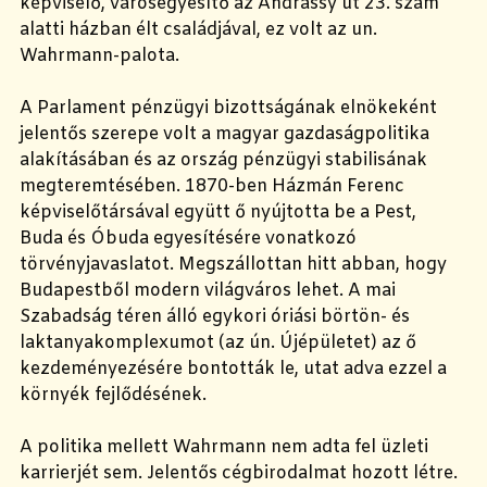
képviselő, városegyesítő az Andrássy út 23. szám
alatti házban élt családjával, ez volt az un.
Wahrmann-palota.
A Parlament pénzügyi bizottságának elnökeként
jelentős szerepe volt a magyar gazdaságpolitika
alakításában és az ország pénzügyi stabilisának
megteremtésében. 1870-ben Házmán Ferenc
képviselőtársával együtt ő nyújtotta be a Pest,
Buda és Óbuda egyesítésére vonatkozó
törvényjavaslatot. Megszállottan hitt abban, hogy
Budapestből modern világváros lehet. A mai
Szabadság téren álló egykori óriási börtön- és
laktanyakomplexumot (az ún. Újépületet) az ő
kezdeményezésére bontották le, utat adva ezzel a
környék fejlődésének.
A politika mellett Wahrmann nem adta fel üzleti
karrierjét sem. Jelentős cégbirodalmat hozott létre.