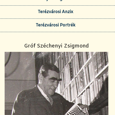
Terézvárosi Anzix
Terézvárosi Portrék
Gróf Széchenyi Zsigmond