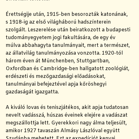
Érettségije után, 1915-ben besorozták katonának,
s 1918-ig az első világháború hadszínterein
szolgált. Leszerelése után beiratkozott a budapesti
tudományegyetem jogi fakultására, de egy év
múlva abbahagyta tanulmányait, mert a természet,
az állatvilág tanulmányozása vonzotta. 1920-tól
három éven át Münchenben, Stuttgartban,
Oxfordban és Cambridge-ben hallgatott zoológiát,
erdészeti és mezőgazdasági előadásokat,
tanulmányai befejeztével apja kőröshegyi
gazdaságát igazgatta.
A kiváló lovas és teniszjátékos, akit apja tudatosan
nevelt vadásszá, húszas éveinek elejére a vadászat
megszállottja lett. Gyerekkori nagy álma teljesült,
amikor 1927 tavaszán Almásy Lászlóval együtt
Szudánba mehetett. Ezt az expedíciót kenyai,