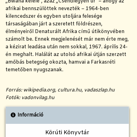
„Bwana kelele”, azaz „Csendlegyen úr” – ahogy az
afrikai bennszülöttek nevezték – 1964-ben
kilencedszer és egyben utoljára felesége
társaságában járt a szeretett földrészen,
élményeiről Denaturált Afrika című útikönyvében
számolt be. Ennek megjelenését már nem érte meg,
a kézirat leadása után nem sokkal, 1967. április 24-
én meghalt. Halálát az utolsó afrikai útján szerzett
amőbás betegség okozta, hamvai a Farkasréti
temetőben nyugszanak.
Forrás: wikipedia.org, cultura.hu, vadaszlap.hu
Fotók: vadonvilag.hu
Információ
Körúti Könyvtár