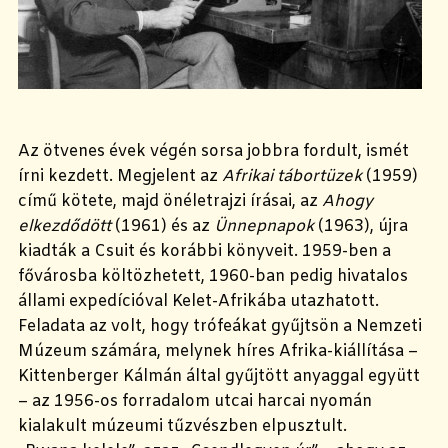
Az ötvenes évek végén sorsa jobbra fordult, ismét
írni kezdett. Megjelent az
Afrikai tábortüzek
(1959)
című kötete, majd önéletrajzi írásai, az
Ahogy
elkezdődött
(1961) és az
Ünnepnapok
(1963), újra
kiadták a Csuit és korábbi könyveit. 1959-ben a
fővárosba költözhetett, 1960-ban pedig hivatalos
állami expedícióval Kelet-Afrikába utazhatott.
Feladata az volt, hogy trófeákat gyűjtsön a Nemzeti
Múzeum számára, melynek híres Afrika-kiállítása –
Kittenberger Kálmán által gyűjtött anyaggal együtt
– az 1956-os forradalom utcai harcai nyomán
kialakult múzeumi tűzvészben elpusztult.