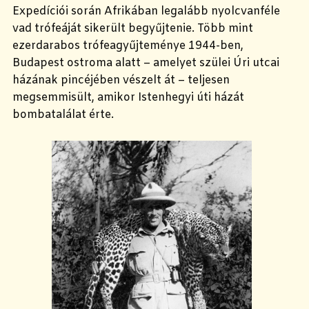
Expedíciói során Afrikában legalább nyolcvanféle
vad trófeáját sikerült begyűjtenie. Több mint
ezerdarabos trófeagyűjteménye 1944-ben,
Budapest ostroma alatt – amelyet szülei Úri utcai
házának pincéjében vészelt át – teljesen
megsemmisült, amikor Istenhegyi úti házát
bombatalálat érte.