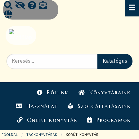
Rólunk
Könyvtáraink
Használat
Szolgáltatásaink
Online könyvtár
Programok
FŐOLDAL
TAGKÖNYVTÁRAK
JELENLEGI OLDAL:
KÖRÚTI KÖNYVTÁR