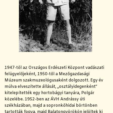
1947-től az Országos Erdészeti Központ vadászati
felügyelőjeként, 1950-től a Mezőgazdasági
Múzeum szakmuzeológusaként dolgozott. Egy év
múlva elveszítette állását, „osztályidegenként”
kitelepítették egy hortobágyi tanyára, Polgár
közelébe. 1952-ben az ÁVH Andrássy úti
székházában, majd a sopronkőhidai börtönben
tartották fogva, majd Balatongyörökön jelöltek ki