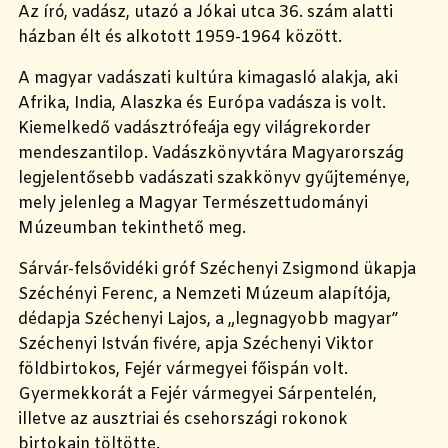
Az író, vadász, utazó a Jókai utca 36. szám alatti
házban élt és alkotott 1959-1964 között.
A magyar vadászati kultúra kimagasló alakja, aki
Afrika, India, Alaszka és Európa vadásza is volt.
Kiemelkedő vadásztrófeája egy világrekorder
mendeszantilop. Vadászkönyvtára Magyarország
legjelentősebb vadászati szakkönyv gyűjteménye,
mely jelenleg a Magyar Természettudományi
Múzeumban tekinthető meg.
Sárvár-felsővidéki gróf Széchenyi Zsigmond ükapja
Széchényi Ferenc, a Nemzeti Múzeum alapítója,
dédapja Széchenyi Lajos, a „legnagyobb magyar”
Széchenyi István fivére, apja Széchenyi Viktor
földbirtokos, Fejér vármegyei főispán volt.
Gyermekkorát a Fejér vármegyei Sárpentelén,
illetve az ausztriai és csehországi rokonok
birtokain töltötte.