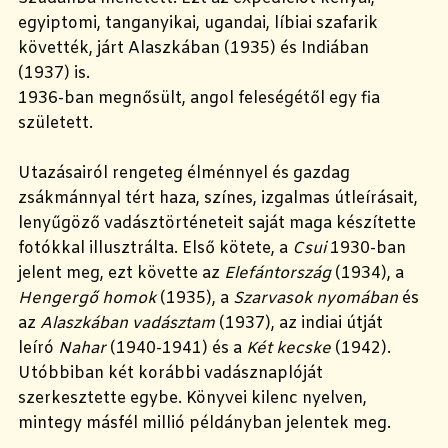
egyiptomi, tanganyikai, ugandai, líbiai szafarik
követték, járt Alaszkában (1935) és Indiában
(1937) is.
1936-ban megnősült, angol feleségétől egy fia
született.
Utazásairól rengeteg élménnyel és gazdag
zsákmánnyal tért haza, színes, izgalmas útleírásait,
lenyűgöző vadásztörténeteit saját maga készítette
fotókkal illusztrálta. Első kötete, a
Csui
1930-ban
jelent meg, ezt követte az
Elefántország
(1934), a
Hengergő homok
(1935), a
Szarvasok nyomában
és
az
Alaszkában vadásztam
(1937), az indiai útját
leíró
Nahar
(1940-1941) és a
Két kecske
(1942).
Utóbbiban két korábbi vadásznaplóját
szerkesztette egybe. Könyvei kilenc nyelven,
mintegy másfél millió példányban jelentek meg.