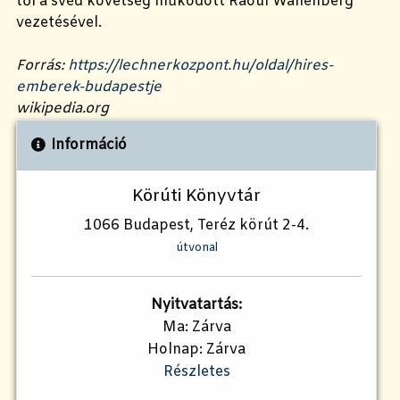
től a svéd követség működött Raoul Wallenberg
vezetésével.
Forrás:
https://lechnerkozpont.hu/oldal/hires-
emberek-budapestje
wikipedia.org
Információ
Körúti Könyvtár
1066 Budapest, Teréz körút 2-4.
útvonal
Nyitvatartás:
Ma: Zárva
Holnap: Zárva
Részletes