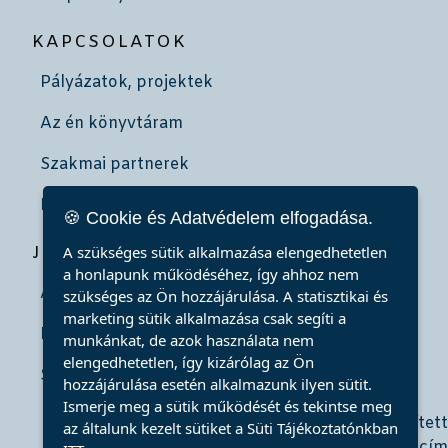
KAPCSOLATOK
Pályázatok, projektek
Az én könyvtáram
Szakmai partnerek
Kötelespéldányok
🍪 Cookie és Adatvédelem elfogadása.
A szükséges sütik alkalmazása elengedhetetlen
JÖJJÖN HOZZÁNK!
a honlapunk működéséhez, így ahhoz nem
Álláshirdetés
szükséges az Ön hozzájárulása. A statisztikai és
marketing sütik alkalmazása csak segíti a
Iskolai közösségi szolgálat
munkánkat, de azok használata nem
elengedhetetlen, így kizárólag az Ön
Szakmai gyakorlat
hozzájárulása esetén alkalmazunk ilyen sütit.
Ismerje meg a sütik működését és tekintse meg
az általunk kezelt sütiket a Süti Tájékoztatónkban