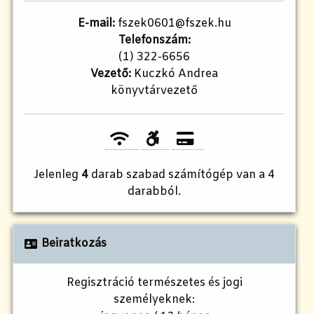
E-mail:
fszek0601@fszek.hu
Telefonszám:
(1) 322-6656
Vezető:
Kuczkó Andrea
könyvtárvezető
Jelenleg
4
darab szabad számítógép van a 4
darabból.
Beiratkozás
Regisztráció természetes és jogi
személyeknek: