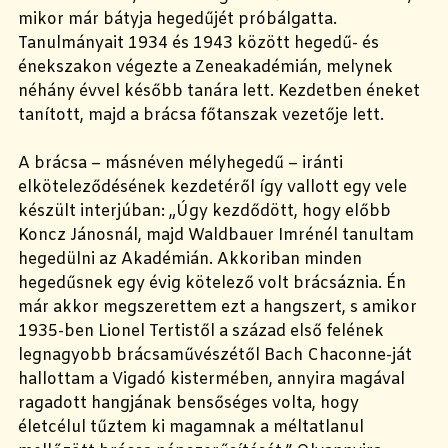
mikor már bátyja hegedűjét próbálgatta.
Tanulmányait 1934 és 1943 között hegedű- és
énekszakon végezte a Zeneakadémián, melynek
néhány évvel később tanára lett. Kezdetben éneket
tanított, majd a brácsa főtanszak vezetője lett.
A brácsa – másnéven mélyhegedű – iránti
elköteleződésének kezdetéről így vallott egy vele
készült interjúban: „Úgy kezdődött, hogy előbb
Koncz Jánosnál, majd Waldbauer Imrénél tanultam
hegedülni az Akadémián. Akkoriban minden
hegedűsnek egy évig kötelező volt brácsáznia. Én
már akkor megszerettem ezt a hangszert, s amikor
1935-ben Lionel Tertistől a század első felének
legnagyobb brácsaművészétől Bach Chaconne-ját
hallottam a Vigadó kistermében, annyira magával
ragadott hangjának bensőséges volta, hogy
életcélul tűztem ki magamnak a méltatlanul