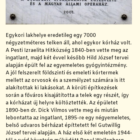
Egykori lakhelye eredetileg egy 7000
négyzetméteres telken áll, ahol egykor kórház volt.
A Pesti Izraelita Hitközség 1840-ben vette meg az
ingatlant, majd két évvel később Hild József tervei
alapján épült fel az egyemeletes gyógyintézmény.
A jól felszerelt földszinti és emeleti kórtermek
mellett az orvosok és a személyzet számára is itt
alakítottak ki lakásokat. A körúti építkezések
során a főváros kisajátította a telek egy részét, így
a kórházat új helyre költöztették. Az épületet
1890-ben dr. Dick Vilmos vette meg és miután
lebontatta az ingatlant, 1895-re egy négyemeletes,
belső udvaros bérházat építtetett fel Gutwillig
József tervei alapján. A ház első két emeletén 1944-