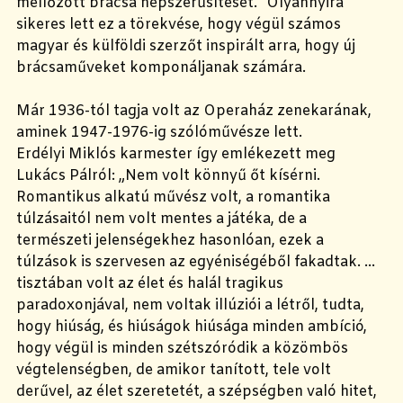
mellőzött brácsa népszerűsítését.” Olyannyira
sikeres lett ez a törekvése, hogy végül számos
magyar és külföldi szerzőt inspirált arra, hogy új
brácsaműveket komponáljanak számára.
Már 1936-tól tagja volt az Operaház zenekarának,
aminek 1947-1976-ig szólóművésze lett.
Erdélyi Miklós karmester így emlékezett meg
Lukács Pálról: „Nem volt könnyű őt kísérni.
Romantikus alkatú művész volt, a romantika
túlzásaitól nem volt mentes a játéka, de a
természeti jelenségekhez hasonlóan, ezek a
túlzások is szervesen az egyéniségéből fakadtak. …
tisztában volt az élet és halál tragikus
paradoxonjával, nem voltak illúziói a létről, tudta,
hogy hiúság, és hiúságok hiúsága minden ambíció,
hogy végül is minden szétszóródik a közömbös
végtelenségben, de amikor tanított, tele volt
derűvel, az élet szeretetét, a szépségben való hitet,