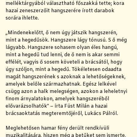
melléktárgyából választható főszakká tette; kora
hazai zeneszerzőit hangszerére írott darabok
sorára ihlette.
„Mindenekelőtt, ő nem úgy játszik hangszerén,
mint a hegedűsök. Hangszere lágy tónusú. S ő még
lágyabb. Hangszere sohasem olyan éles hangú,
mint a hegedű tud lenni, de ő nem is akar semmi
effélét, vagyis ő sosem követeli a brácsától, hogy
úgy szóljon, mint a hegedű. Tökéletesen odaadta
magát hangszerének s azoknak a lehetőségeknek,
amelyek belőle származhatnak. Egész lelkével
csügg azon a halk melegségen, azokon a leheletnyi
finom árnyalatokon, amelyek hangszeréből
elővarázsolhatók” – írta Füst Milán a hazai
brácsaoktatás megteremtőjéről, Lukács Pálról.
Meglehetősen hamar fény derült rendkívüli
muzikalitására, hiszen még a betűket sem ismerte,