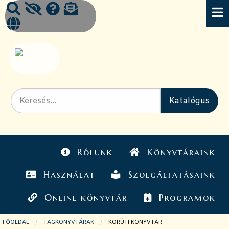
Rólunk
Könyvtáraink
Használat
Szolgáltatásaink
Online könyvtár
Programok
FŐOLDAL
TAGKÖNYVTÁRAK
JELENLEGI OLDAL:
KÖRÚTI KÖNYVTÁR