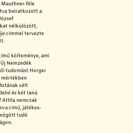
 Mauthner-féle
tva beiratkozott a
József
kat nélkülözött,
ője
címmel tervezte
tt.
című költeménye, ami
di Új Nemzedék
sről tudomást Horger
ly mértékben
listának
vélt
elni és két tanú
f Attila nemcsak
omra
című, játékos-
 mögött tudó
zágon.