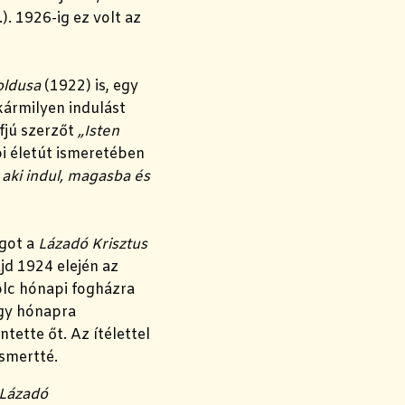
.).
1926-ig ez volt az
oldusa
(1922) is, egy
kármilyen indulást
ifjú szerzőt
„Isten
bi életút ismeretében
aki indul, magasba és
got a
Lázadó Krisztus
jd 1924 elején az
yolc hónapi fogházra
egy hónapra
tette őt. Az ítélettel
ismertté.
Lázadó