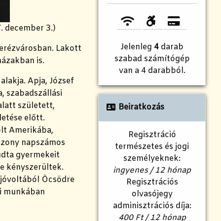
7. december 3.)
Jelenleg
4
darab
Terézvárosban. Lakott
szabad számítógép
házakban is.
van a 4 darabból.
alakja.
Apja, József
, szabadszállási
latt született,
Beiratkozás
etése előtt.
olt Amerikába,
Regisztráció
sszony napszámos
természetes és jogi
tudta gyermekeit
személyeknek:
sre kényszerültek.
ingyenes / 12 hónap
 jóvoltából Öcsödre
Regisztrációs
ázi munkában
olvasójegy
adminisztrációs díja:
400 Ft / 12 hónap