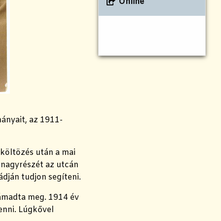
Online
mányait,
az 1911-
 költözés után a mai
i nagyrészét az utcán
ádján tudjon segíteni.
 támadta meg. 1914 év
enni. Lúgkővel