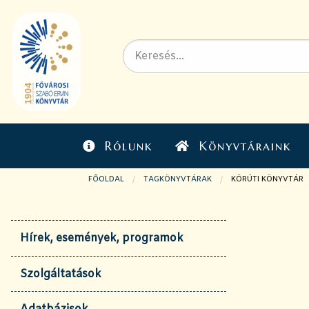
Rólunk
Könyvtáraink
FŐOLDAL
TAGKÖNYVTÁRAK
JELENLEGI OLDAL:
KÖRÚTI KÖNYVTÁR
Hírek, események, programok
Szolgáltatások