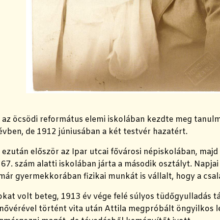
a az öcsödi református elemi iskolában kezdte meg tanul
vben, de 1912 júniusában a két testvér hazatért.
a ezután először az Ipar utcai fővárosi népiskolában, majd
67. szám alatti iskolában járta a második osztályt. Napja
 már gyermekkorában fizikai munkát is vállalt, hogy a csal
 sokat volt beteg, 1913 év vége felé súlyos tüdőgyulladás
 nővérével történt vita után Attila megpróbált öngyilkos l