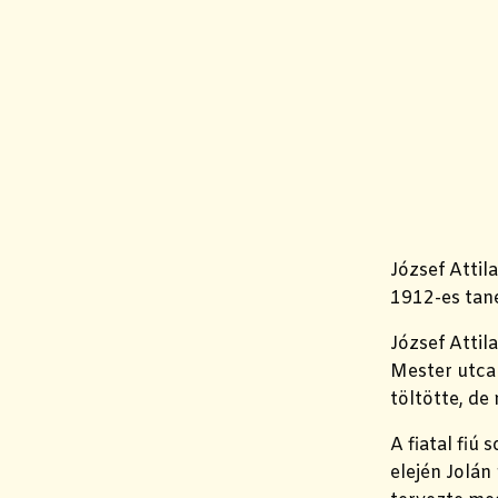
József Attil
1912-es tané
József Attil
Mester utca 
töltötte, de
A fiatal fiú
elején Jolán