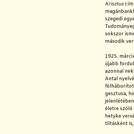
Krisztus
cím
magánbankház
szegedi egye
Tudományegye
sokszor ism
második ver
1925. márci
újabb fordul
azonnal neki
Antal nyelv
fölháborítot
gesztusa, h
jelenlétében
életre szóló
hetyke versé
tiltásként i