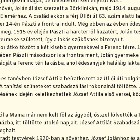
gmérgezni magát, de tévedésből keményítőt ivott.
ővér, Jolán állást szerzett a Bőrklinikán, majd 1914. aug
Elemérhez. A család ekkor a férj Üllői út 63. szám alatti l
er 14-én Pászti a frontra indult. Még ebben az évben éd
 meg. 1915 év elején Pászti a harctérről hazatért, Jolán t
ermeke született, így a lakás szűkösnek bizonyult.
r átköltözött a két kisebb gyermekével a Ferenc térre. 
ben Pászti másodszor is a frontra ment, Jolán gyermeke 
ádját a Ferenc téri lakásba, ahol édesanyjuk haláláig lakta
s tanévben József Attila beíratkozott az Üllői úti polgári
A tanítási szüneteket szabadszállási rokonainál töltötte. J
ésének idején keletkezhettek József Attila első versei, k
l a Mama már nem kelt föl az ágyból, ősszel fölvették a 
zba, itt töltötte utolsó napjait. József Attilát Szabadszál
eghalt.
adt testvérek 1920-ban a nővérhez, József Jolánhoz és a