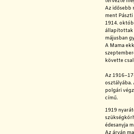
tervezte me
Az idősebb n
ment Pászti 
1914. októb
állapítottak
májusban gy
A Mama ekko
szeptemberé
követte csal
Az 1916–17-e
osztályába. 
polgári végz
című.
1919 nyarátó
szükségkórhá
édesanyja m
Az árván mar