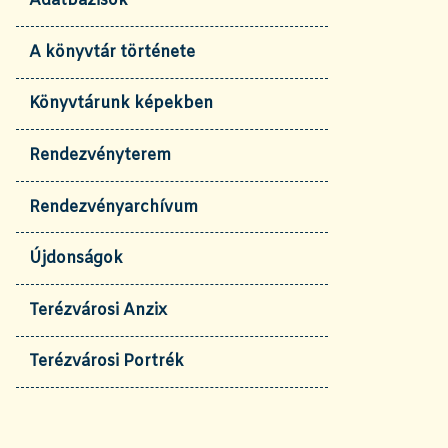
Adatbázisok
A könyvtár története
Könyvtárunk képekben
Rendezvényterem
Rendezvényarchívum
Újdonságok
Terézvárosi Anzix
Terézvárosi Portrék