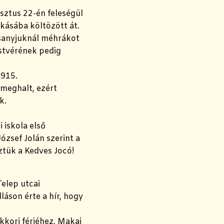
usztus 22-én feleségül
akásába költözött át.
esanyjuknál méhrákot
estvérének pedig
1915.
meghalt, ezért
k.
 iskola első
ózsef Jolán szerint a
öztük a Kedves Jocó!
Telep utcai
láson érte a hír,
hogy
kkori férjéhez, Makai