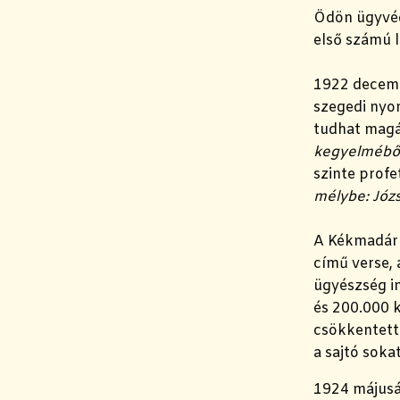
Ödön ügyvédh
első számú l
1922 decemb
szegedi nyo
tudhat mag
kegyelméből
szinte profe
mélybe: Józse
A Kékmadár 
című verse, 
ügyészség in
és 200.000 
csökkentette
a sajtó soka
1924 májusá