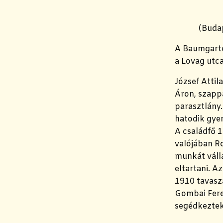
(Budap
A Baumgarte
a Lovag utca
József Attil
Áron, szapp
parasztlány.
hatodik gye
A családfő 1
valójában R
munkát válla
eltartani. A
1910 tavasz
Gombai Fere
segédkeztek