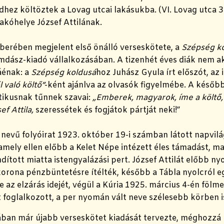
ez költöztek a Lovag utcai lakásukba. (VI. Lovag utca 3
akóhelye József Attilának.
erében megjelent első önálló verseskötete, a
Szépség k
mdász-kiadó vállalkozásában. A tizenhét éves diák nem a
áénak: a
Szépség koldusá
hoz Juhász Gyula írt előszót, az 
 való költő”
-ként ajánlva az olvasók figyelmébe. A későb
tikusnak tűnnek szavai:
„Emberek, magyarok, íme a költő, 
f Attila,
szeressétek és fogjátok pártját neki!”
nevű folyóirat 1923. október 19-i számban látott napvilá
amely ellen előbb a Kelet Népe intézett éles támadást, ma
dított miatta istengyalázási pert. József Attilát előbb n
korona pénzbüntetésre ítélték, később a Tábla nyolcról 
 az elzárás idejét, végül a Kúria 1925. március 4-én fölmen
t foglalkozott, a per nyomán vált neve szélesebb körben 
ban már újabb verseskötet kiadását tervezte, méghozzá