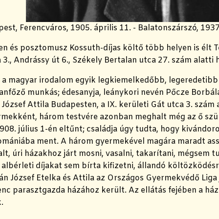
est, Ferencváros, 1905. április 11. - Balatonszárszó, 193
n és posztomusz Kossuth-díjas költő több helyen is élt 
 3., Andrássy út 6., Székely Bertalan utca 27.
szám alatti 
a
a magyar irodalom egyik legkiemelkedőbb, legeredetibb 
anfőző munkás; édesanyja, leánykori nevén Pőcze Borbála
 József Attila Budapesten, a IX. kerületi Gát utca 3. szám a
rmekként, három testvére azonban meghalt még az ő szül
908. július 1-én eltűnt; családja úgy tudta, hogy kivándor
omániába ment. A három gyermekével magára maradt a
lt, úri házakhoz járt mosni, vasalni, takarítani, mégsem 
z albérleti díjakat sem bírta kifizetni, állandó költözködé
án József Etelka és Attila az Országos Gyermekvédő Liga
nc parasztgazda házához került. Az ellátás fejében a h
.