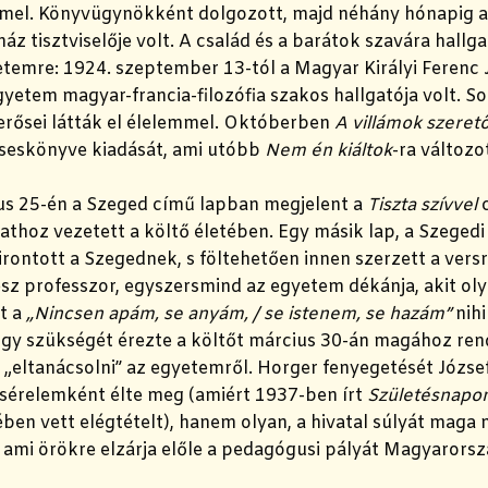
mel.
Könyvügynökként dolgozott, majd néhány hónapig a
 tisztviselője volt. A család és a barátok szavára hallga
temre: 1924. szeptember 13-tól a Magyar Királyi Ferenc 
tem magyar-francia-filozófia szakos hallgatója volt. So
erősei látták el élelemmel. Októberben
A villámok szeret
seskönyve kiadását, ami utóbb
Nem én kiáltok
-ra változo
us 25-én a Szeged című lapban megjelent a
Tiszta szívvel
athoz vezetett a költő életében. Egy másik lap, a Szege
rontott a Szegednek, s föltehetően innen szerzett a ver
ész professzor, egyszersmind az egyetem dékánja, akit o
t a
„Nincsen apám, se anyám, / se istenem, se hazám”
nihi
ogy szükségét érezte a költőt március 30-án magához rend
 „eltanácsolni” az egyetemről. Horger fenyegetését Józse
 sérelemként élte meg (amiért 1937-ben írt
Születésnap
ben vett elégtételt), hanem olyan, a hivatal súlyát maga
s, ami örökre elzárja előle a pedagógusi pályát Magyarors