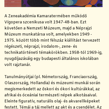
A Zeneakadémia Kamaratermében működő
Vígopera szcenikusa volt 1947-48-ban. Ezt
követően a Nemzeti Múzeum, majd a
Néprajzi
Múzeum
munkatársa volt, amelyekben 1949 -
1975. között több mint félszáz kiállítást tervezett
régészeti, néprajzi, irodalom-, zene- és
technikatörténeti témakörökben. 1958-tól 1969-ig,
nyugdíjazásáig egy budapesti általános iskolában
volt rajztanár.
Tanulmányútjai (pl. Németország, Franciaország,
Olaszország, Hollandia) és múzeumi munkái során
megismerkedett az őskori és ókori kultúrákkal, az
afrikai és óceániai természeti népek alkotásaival.
Eleinte figuratív, naturális olaj- és akvarellképeket
festett. Témái a táj mellett az akt és a csendélet. Az