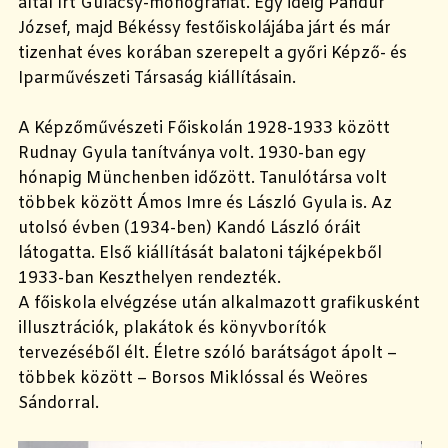
által írt Gulácsy-monográfiát. Egy ideig Pandur
József, majd Békéssy festőiskolájába járt és már
tizenhat éves korában szerepelt a győri Képző- és
Iparművészeti Társaság kiállításain.
A Képzőművészeti Főiskolán 1928-1933 között
Rudnay Gyula tanítványa volt. 1930-ban egy
hónapig Münchenben időzött. Tanulótársa volt
többek között Ámos Imre és László Gyula is. Az
utolsó évben (1934-ben) Kandó László óráit
látogatta. Első kiállítását balatoni tájképekből
1933-ban Keszthelyen rendezték.
A főiskola elvégzése után alkalmazott grafikusként
illusztrációk, plakátok és könyvborítók
tervezéséből élt. Életre szóló barátságot ápolt –
többek között – Borsos Miklóssal és
Weöres
Sándorral.