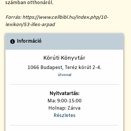
számban otthonáról.
Forrás: https://www.cellbibl.hu/index.php/10-
lexikon/53-illes-arpad
Információ
Körúti Könyvtár
1066 Budapest, Teréz körút 2-4.
útvonal
Nyitvatartás:
Ma: 9:00-15:00
Holnap: Zárva
Részletes