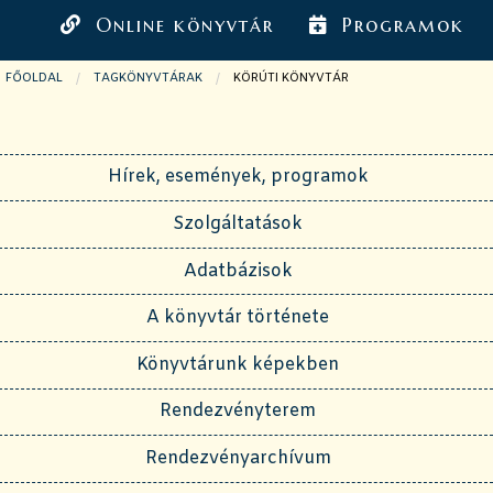
Online könyvtár
Programok
FŐOLDAL
TAGKÖNYVTÁRAK
JELENLEGI OLDAL:
KÖRÚTI KÖNYVTÁR
Hírek, események, programok
Szolgáltatások
Adatbázisok
A könyvtár története
Könyvtárunk képekben
Rendezvényterem
Rendezvényarchívum