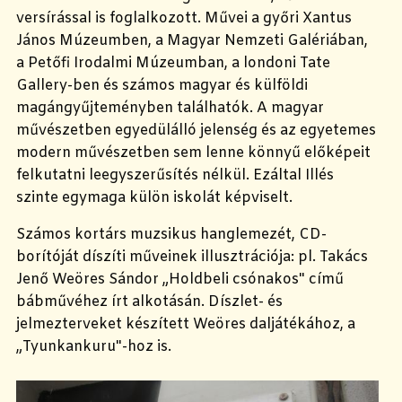
versírással is foglalkozott. Művei a győri Xantus
János Múzeumben, a
Magyar Nemzeti Galériában,
a Petőfi Irodalmi Múzeumban,
a londoni
Tate
Gallery-ben
és számos magyar és külföldi
magángyűjteményben találhatók. A magyar
művészetben egyedülálló jelenség és az egyetemes
modern művészetben sem lenne könnyű előképeit
felkutatni leegyszerűsítés nélkül. Ezáltal Illés
szinte egymaga külön iskolát képviselt.
Számos kortárs muzsikus hanglemezét, CD-
borítóját díszíti műveinek illusztrációja: pl. Takács
Jenő Weöres Sándor „Holdbeli csónakos" című
bábművéhez írt alkotásán. Díszlet- és
jelmezterveket készített Weöres daljátékához, a
„Tyunkankuru"-hoz is.