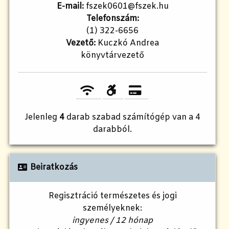
E-mail:
fszek0601@fszek.hu
Telefonszám:
(1) 322-6656
Vezető:
Kuczkó Andrea
könyvtárvezető
Jelenleg
4
darab szabad számítógép van a 4
darabból.
Beiratkozás
Regisztráció természetes és jogi
személyeknek:
ingyenes / 12 hónap