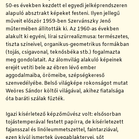
50-es években kezdett el egyedi jelképrendszeren
alapuló absztrakt képeket festeni. Ilyen jellegű
műveit először 1959-ben Szervánszky Jenő
műtermében állították ki. Az 1960-as években
alakult ki egyéni, lírai szürrealizmusa: természetes,
tiszta színeivel, organikus-geometrikus formákban
(tojás, csigavonal, teknősbéka stb.) fogalmazta
meg gondolatait. Az álomvilág alakuló képeinek
erejét vetíti bele az ébren lévő ember
aggodalmaiba, örömeibe, szépségkereső
szenvedélyébe. Belső világképe rokonságot mutat
Weöres Sándor költői világával, akihez fiatalsága
óta baráti szálak fűzték.
Igazi kísérletező képzőművész volt: elsősorban
tojástemperával festett papírra, de kísérletezett
fajansszal és linóleummetszettel, faintarziával,
ezen kívül ismertek üvegablaktervei, sőt