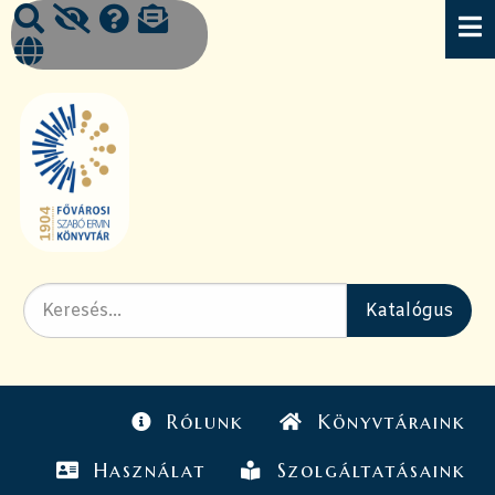
Rólunk
Könyvtáraink
Használat
Szolgáltatásaink