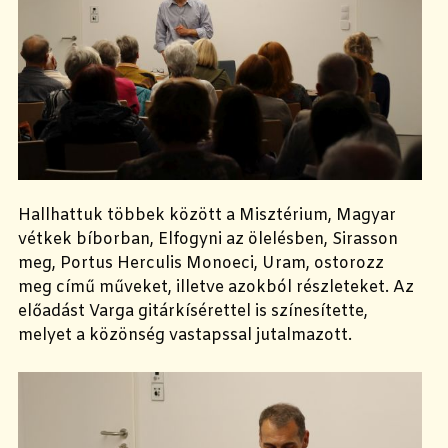
Hallhattuk
többek között
a
Misztérium, Magyar
vétkek bíborban,
E
lfogyni az ölelésben, Sirasson
meg, Portus
Herculis
Monoeci
, Uram, ostorozz
meg
című műveket
, illetve azokból részleteket
. Az
előadást Varga gitárkísérettel is színesítette
,
melyet a közönség vastapssal jutalmazott.