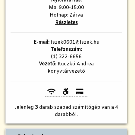
Nyitvatartás:
Ma: 9:00-15:00
Holnap: Zárva
Részletes
E-mail:
fszek0601@fszek.hu
Telefonszám:
(1) 322-6656
Vezető:
Kuczkó Andrea
könyvtárvezető
Jelenleg
3
darab szabad számítógép van a 4
darabból.