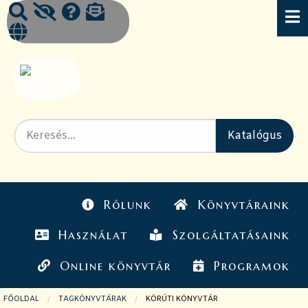
Rólunk
Könyvtáraink
Használat
Szolgáltatásaink
Online könyvtár
Programok
FŐOLDAL
TAGKÖNYVTÁRAK
JELENLEGI OLDAL:
KÖRÚTI KÖNYVTÁR