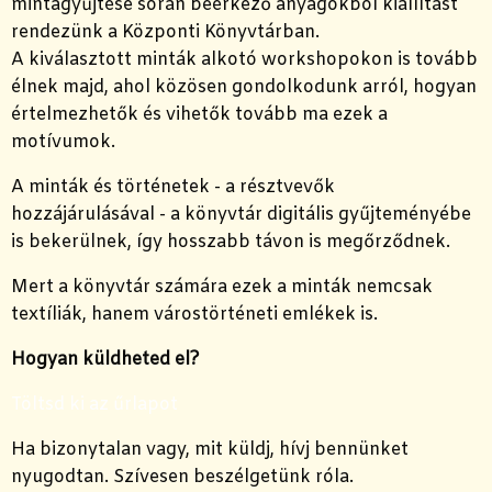
mintagyűjtése során beérkező anyagokból kiállítást
rendezünk a Központi Könyvtárban.
A kiválasztott minták alkotó workshopokon is tovább
élnek majd, ahol közösen gondolkodunk arról, hogyan
értelmezhetők és vihetők tovább ma ezek a
motívumok.
A minták és történetek - a résztvevők
hozzájárulásával - a könyvtár digitális gyűjteményébe
is bekerülnek, így hosszabb távon is megőrződnek.
Mert a könyvtár számára ezek a minták nemcsak
textíliák, hanem várostörténeti emlékek is.
Hogyan küldheted el?
Töltsd ki az űrlapot
Ha bizonytalan vagy, mit küldj, hívj bennünket
nyugodtan. Szívesen beszélgetünk róla.