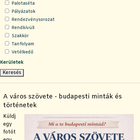
Palotaséta
Pályázatok
Rendezvénysorozat
Rendkívüli
Szakkör
Tanfolyam
Vetélkedő
Kerületek
A város szövete - budapesti minták és
történetek
Küldj
egy
fotót
egy