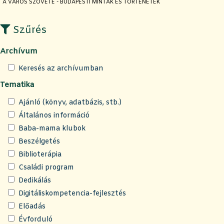
JELENLEGI OLDAL:
A VÁROS SZÖVETE - BUDAPESTI MINTÁK ÉS TÖRTÉNETEK
Szűrés
Archívum
Keresés az archívumban
Tematika
Ajánló (könyv, adatbázis, stb.)
Általános információ
Baba-mama klubok
Beszélgetés
Biblioterápia
Családi program
Dedikálás
Digitáliskompetencia-fejlesztés
Előadás
Évforduló