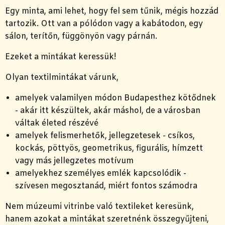
Egy minta, ami lehet, hogy fel sem tűnik, mégis hozzád
tartozik. Ott van a pólódon vagy a kabátodon, egy
sálon, terítőn, függönyön vagy párnán.
Ezeket a mintákat keressük!
Olyan textilmintákat várunk,
amelyek valamilyen módon Budapesthez kötődnek
- akár itt készültek, akár máshol, de a városban
váltak életed részévé
amelyek felismerhetők, jellegzetesek - csíkos,
kockás, pöttyös, geometrikus, figurális, hímzett
vagy más jellegzetes motívum
amelyekhez személyes emlék kapcsolódik -
szívesen megosztanád, miért fontos számodra
Nem múzeumi vitrinbe való textileket keresünk,
hanem azokat a mintákat szeretnénk összegyűjteni,