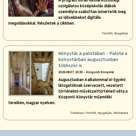
A program során iskolai közösségi
szolgálatos középiskolás diákok
személyre szabottan ismertetik meg
az idősebbeket digitális
megoldásokkal. Részletek a cikkben.
Felnőtt, Nyugdíjas
Könyvtár a palotában - Palota a
könyvtárban augusztusban
többször is
2026.08.07 10:30 - Központi Könyvtár
Augusztusban 4 alkalommal is! Egyéni
látogatóknak szervezett, vezetett
történelmi-művészettörténeti séta a
Központi Könyvtár műemléki
tereiben, magyar nyelven.
Tinédzser, Felnőtt, Nyugdíjas, Palotaséta