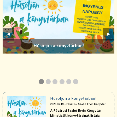
Előző
◀︎
Köve
▶︎
Hűsöljön a könyvtárban!
dia
dia
dia
dia
dia
dia
Hűsöljön a könyvtárban!
2026.06.19 - Fővárosi Szabó Ervin Könyvtár
A Fővárosi Szabó Ervin Könyvtár
klimatizált könyvtárainak listája,