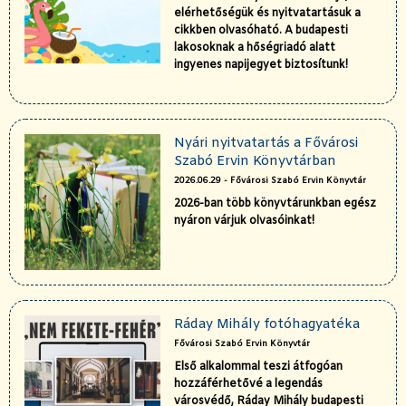
elérhetőségük és nyitvatartásuk a
cikkben olvasóható. A budapesti
lakosoknak a hőségriadó alatt
ingyenes napijegyet biztosítunk!
Nyári nyitvatartás a Fővárosi
Szabó Ervin Könyvtárban
2026.06.29 - Fővárosi Szabó Ervin Könyvtár
2026-ban több könyvtárunkban egész
nyáron várjuk olvasóinkat!
Ráday Mihály fotóhagyatéka
Fővárosi Szabó Ervin Könyvtár
Első alkalommal teszi átfogóan
hozzáférhetővé a legendás
városvédő, Ráday Mihály budapesti