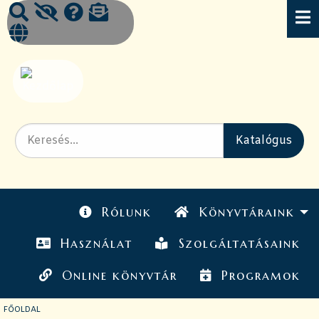
Rólunk
Könyvtáraink
Használat
Szolgáltatásaink
Online könyvtár
Programok
JELENLEGI OLDAL:
FŐOLDAL