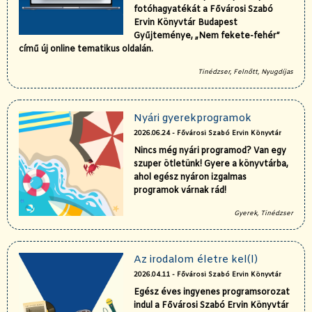
fotóhagyatékát a Fővárosi Szabó
Ervin Könyvtár Budapest
Gyűjteménye, „Nem fekete-fehér”
című új online tematikus oldalán.
Tinédzser, Felnőtt, Nyugdíjas
Nyári gyerekprogramok
2026.06.24 - Fővárosi Szabó Ervin Könyvtár
Nincs még nyári programod? Van egy
szuper ötletünk! Gyere a könyvtárba,
ahol egész nyáron izgalmas
programok várnak rád!
Gyerek, Tinédzser
Az irodalom életre kel(l)
2026.04.11 - Fővárosi Szabó Ervin Könyvtár
Egész éves ingyenes programsorozat
indul a Fővárosi Szabó Ervin Könyvtár