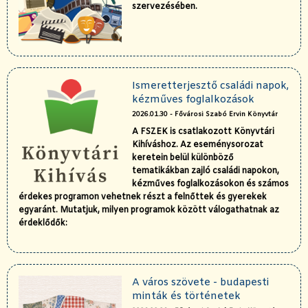
szervezésében.
Ismeretterjesztő családi napok,
kézműves foglalkozások
2026.01.30 - Fővárosi Szabó Ervin Könyvtár
A FSZEK is csatlakozott Könyvtári
Kihíváshoz. Az eseménysorozat
keretein belül különböző
tematikákban zajló családi napokon,
kézműves foglalkozásokon és számos
érdekes programon vehetnek részt a felnőttek és gyerekek
egyaránt. Mutatjuk, milyen programok között válogathatnak az
érdeklődők:
A város szövete - budapesti
minták és történetek