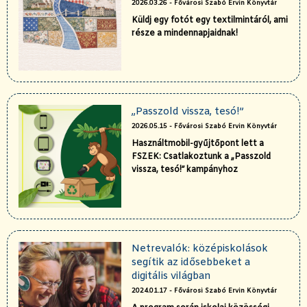
2026.03.26 - Fővárosi Szabó Ervin Könyvtár
Küldj egy fotót egy textilmintáról, ami
része a mindennapjaidnak!
„Passzold vissza, tesó!”
2026.05.15 - Fővárosi Szabó Ervin Könyvtár
Használtmobil-gyűjtőpont lett a
FSZEK: Csatlakoztunk a „Passzold
vissza, tesó!” kampányhoz
Netrevalók: középiskolások
segítik az idősebbeket a
digitális világban
2024.01.17 - Fővárosi Szabó Ervin Könyvtár